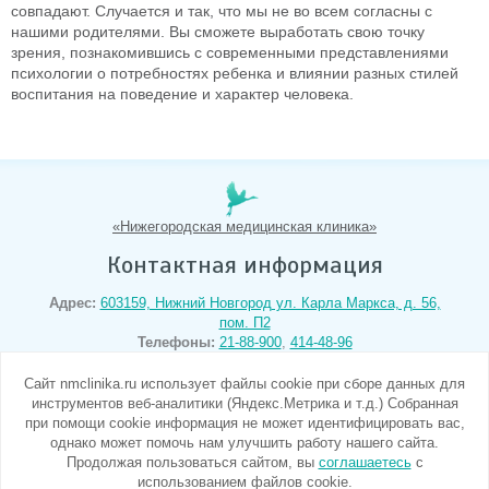
совпадают. Случается и так, что мы не во всем согласны с
нашими родителями. Вы сможете выработать свою точку
зрения, познакомившись с современными представлениями
психологии о потребностях ребенка и влиянии разных стилей
воспитания на поведение и характер человека.
«Нижегородская медицинская клиника»
Контактная информация
Адрес:
603159, Нижний Новгород
ул. Карла Маркса, д. 56,
пом. П2
Телефоны:
21-88-900
,
414-48-96
E-mail:
написать письмо
Режим работы:
Cайт nmclinika.ru использует файлы cookie при сборе данных для
понедельник-пятница с 8:00 до 20:00
инструментов веб-аналитики (Яндекс.Метрика и т.д.) Собранная
суббота-воскресенье с 9:00 до 18:00
при помощи cookie информация не может идентифицировать вас,
однако может помочь нам улучшить работу нашего сайта.
Продолжая пользоваться сайтом, вы
соглашаетесь
с
использованием файлов cookie.